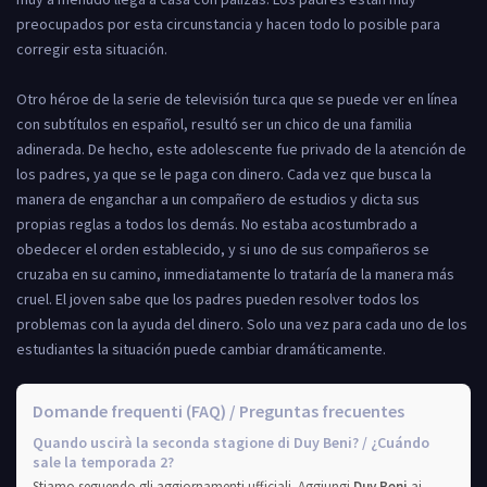
preocupados por esta circunstancia y hacen todo lo posible para
corregir esta situación.
Otro héroe de la serie de televisión turca que se puede ver en línea
con subtítulos en español, resultó ser un chico de una familia
adinerada. De hecho, este adolescente fue privado de la atención de
los padres, ya que se le paga con dinero. Cada vez que busca la
manera de enganchar a un compañero de estudios y dicta sus
propias reglas a todos los demás. No estaba acostumbrado a
obedecer el orden establecido, y si uno de sus compañeros se
cruzaba en su camino, inmediatamente lo trataría de la manera más
cruel. El joven sabe que los padres pueden resolver todos los
problemas con la ayuda del dinero. Solo una vez para cada uno de los
estudiantes la situación puede cambiar dramáticamente.
Domande frequenti (FAQ) / Preguntas frecuentes
Quando uscirà la seconda stagione di Duy Beni? / ¿Cuándo
sale la temporada 2?
Stiamo seguendo gli aggiornamenti ufficiali. Aggiungi
Duy Beni
ai