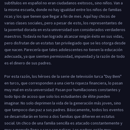
subtítulos en español no eran ciudadanos exitosos, sino niños. Van a
la misma escuela, donde no hay igualdad entre los niños de familias
ricas y los que tienen que llegar a fin de mes. Aquí hay chicos de
varias clases sociales, pero a pesar de esto, los representantes de
la juventud dorada en esta universidad son considerados verdaderos
maestros. Todavía no han logrado alcanzar ningún éxito en sus vidas,
pero disfrutan de un estatus tan privilegiado que se les otorga desde
que nacen. Parecería que tales adolescentes no tienen la educación
adecuada, ya que sienten permisividad, impunidad y la razón de todo
es el dinero de sus padres.
Por esta razón, los héroes de la serie de televisión turca "Duy Beni"
en turco, que corresponden a una cierta riqueza financiera, lo pasan
muy mal en esta universidad. Pasan por humillaciones constantes y
todo tipo de acoso que solo los estudiantes de élite pueden
imaginar. No solo deprimen la vida de la generación más joven, sino
que tampoco dan paz a sus padres. Básicamente, todos los eventos
se desarrollarán en torno a dos familias que difieren en estatus
social. Un chico de una familia sencilla es atacado constantemente y
muy a menudo llega a casa con palizas. Los padres están muy