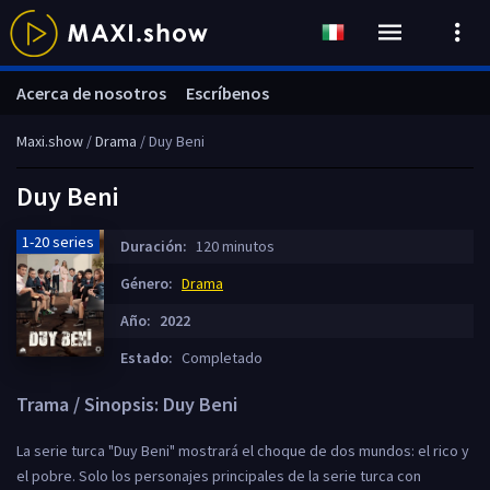
Acerca de nosotros
Escríbenos
Maxi.show
/
Drama
/ Duy Beni
Duy Beni
1-20 series
Duración:
120 minutos
Género:
Drama
Año:
2022
Estado:
Completado
Trama / Sinopsis: Duy Beni
La serie turca "Duy Beni" mostrará el choque de dos mundos: el rico y
el pobre. Solo los personajes principales de la serie turca con