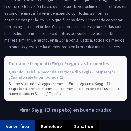
la serie de televisión turca, que se puede ver online con subtítulos en
español, empezará a vivir de acuerdo con todas las normas
establecidas por la ley. Solo que él considera innecesario cooperar
con los agentes del orden. Sus palabras nunca estarán reñidas con
los hechos, como es el caso de otras personas que actúan de
manera similar. De hecho, en la lucha por la justicia, todos los medios
son buenos y esto se ha demostrado en la práctica muchas veces.
Domande frequenti (FAQ) / Preguntas frecuentes
Quando uscirà la seconda stagione di Saygi (El respeto)? /
¿Cuándo sale la temporada 2?
Stiamo seguendo gli aggiornamenti ufficiali. Aggiungi
Saygi (El
respeto)
ai preferiti e iscriviti ai commenti per non perdere l'uscita dei
nuovi episodi in Sub Ita / Español!
Mirar Saygi (El respeto) en buena calidad
Ver en línea
Remolque
Donation