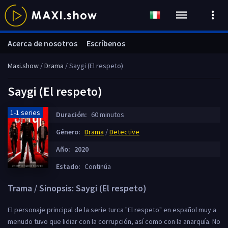
Acerca de nosotros
Escríbenos
Maxi.show
/
Drama
/ Saygi (El respeto)
Saygi (El respeto)
1-1 series
Duración:
60 minutos
Género:
Drama
/
Detective
Año:
2020
Estado:
Continúa
Trama / Sinopsis: Saygi (El respeto)
El personaje principal de la serie turca "El respeto" en español muy a
menudo tuvo que lidiar con la corrupción, así como con la anarquía. No