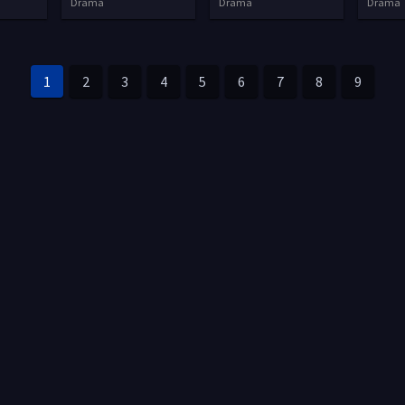
Drama
Drama
Drama
1
2
3
4
5
6
7
8
9