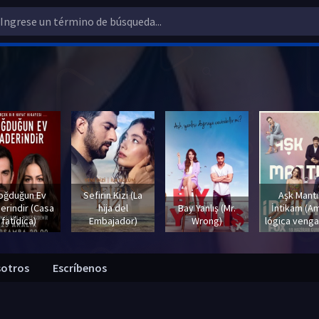
oğduğun Ev
Sefirin Kizi (La
Aşk Mantı
erindir (Casa
hija del
Bay Yanlış (Mr.
İntikam (A
fatídica)
Embajador)
Wrong)
lógica venga
sotros
Escríbenos