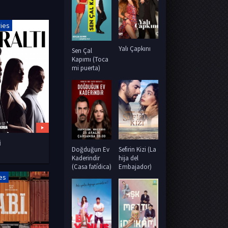
ries
Yalı Çapkını
Sen Çal
Kapımı (Toca
mi puerta)
i
Sefirin Kizi (La
Doğduğun Ev
hija del
Kaderindir
Embajador)
(Casa fatídica)
ies