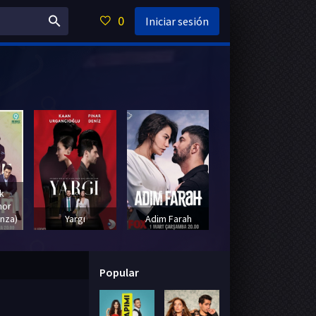
0
Iniciar sesión
k
mor
nza)
Yargı
Adim Farah
Uc Kiz Kardes
Popular