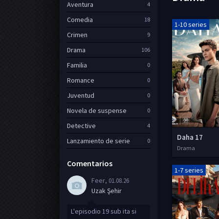
Aventura
4
Comedia
18
1-10 series
Crimen
9
Drama
106
Familia
0
Romance
0
Juventud
0
Novela de suspense
0
Detective
4
Daha 17
Lanzamiento de serie
0
Drama
Comentarios
1-7 series
Feer
, 01.08.26
Uzak Şehir
L'episodio 19 sub ita si