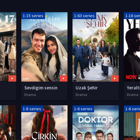
1-15 series
1-63 series
1-16 se
Sevdigim sensin
Uzak Şehir
Yeralt
Drama
Drama
Drama
1-8 series
1-6 series
1-6 ser