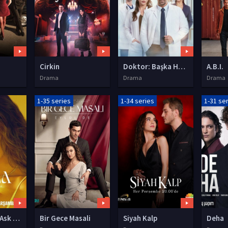
Cirkin
Doktor: Başka Hayatta
A.B.I.
Drama
Drama
Drama
1-35 series
1-34 series
1-31 se
Leyla: Hayat Ask Adalet
Bir Gece Masali
Siyah Kalp
Deha