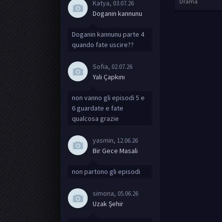
Drama
Katya
, 03.07.26
Doganin kannunu
Doganin kannunu parte 4
quando fate uscire??
Sofia
, 02.07.26
Yalı Çapkını
non vanno gli episodi 5 e
6 guardate e fate
qualcosa grazie
yasmin
, 12.06.26
Bir Gece Masali
non partono gli episodi
simona
, 05.06.26
Uzak Şehir