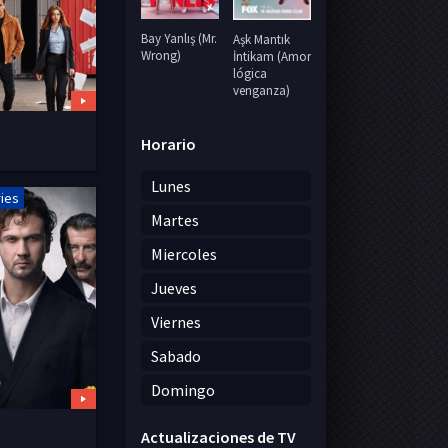
Bay Yanlış (Mr.
Aşk Mantık
Wrong)
İntikam (Amor
lógica
venganza)
Horario
Lunes
ries
Martes
Miercoles
Jueves
Viernes
Sabado
Domingo
Actualizaciones de TV