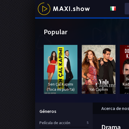
Popular
D
Sen Çal Kapımı
Kad
(Toca mi puerta)
Yalı Çapkını
Acerca de no
Géneros
Película de acción
5
Drama