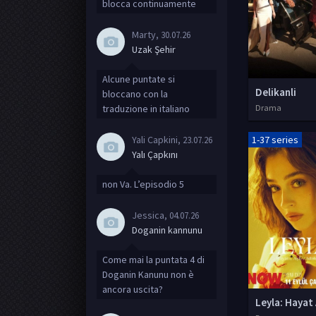
blocca continuamente
Marty
, 30.07.26
Uzak Şehir
Alcune puntate si
Delikanli
bloccano con la
traduzione in italiano
Drama
Yali Capkini
1-37 series
, 23.07.26
Yalı Çapkını
non Va. L’episodio 5
Jessica
, 04.07.26
Doganin kannunu
Come mai la puntata 4 di
Doganin Kanunu non è
ancora uscita?