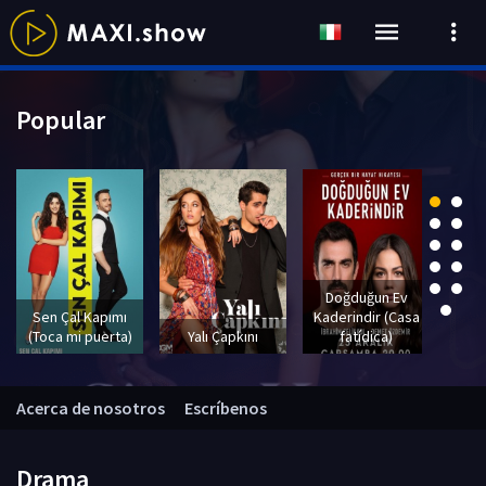
Popular
Doğduğun Ev
Sef
Sen Çal Kapımı
Kaderindir (Casa
(Toca mi puerta)
Yalı Çapkını
fatídica)
E
Acerca de nosotros
Escríbenos
Drama