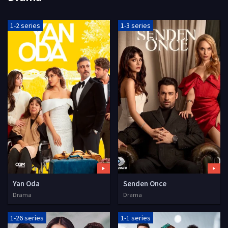
1-2 series
1-3 series
Yan Oda
Senden Once
Drama
Drama
1-26 series
1-1 series