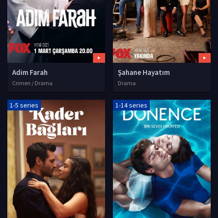
Adim Farah
Şahane Hayatım
Crimen / Drama
Drama
1-5 series
1-14 series