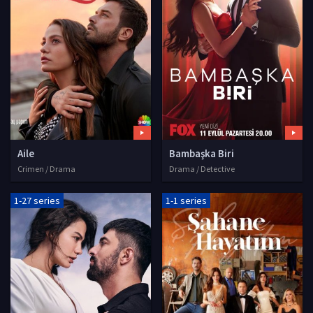
Aile
Bambaşka Biri
Crimen / Drama
Drama / Detective
1-27 series
1-1 series