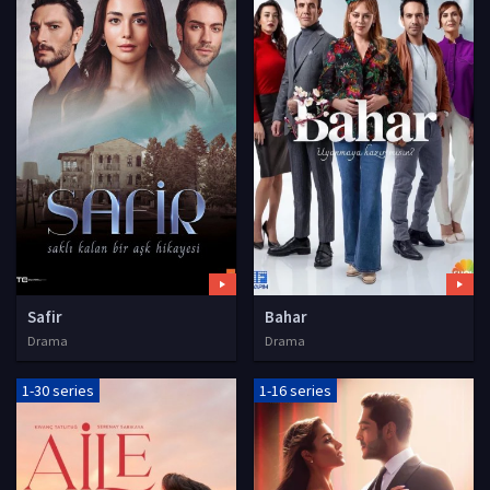
Safir
Bahar
Drama
Drama
1-30 series
1-16 series