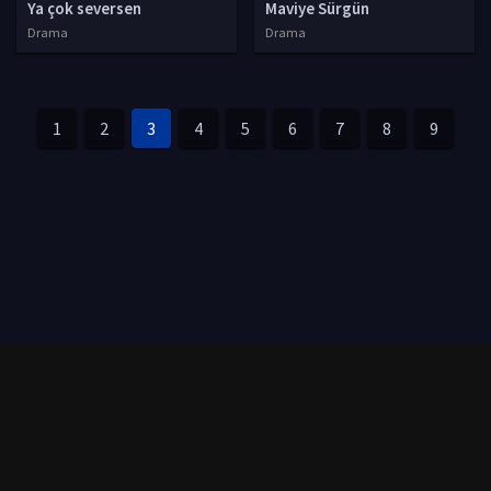
Ya çok seversen
Maviye Sürgün
Drama
Drama
1
2
3
4
5
6
7
8
9