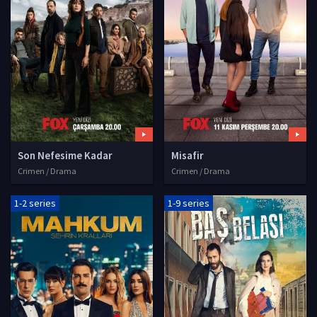
Son Nefesime Kadar
Misafir
Crimen / Drama
Crimen / Drama
1-2 series
1-9 series