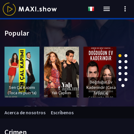
Popular
Doğduğun Ev
Sef
Sen Çal Kapımı
Kaderindir (Casa
(Toca mi puerta)
Yalı Çapkını
fatídica)
E
Acerca de nosotros
Escríbenos
Crimen