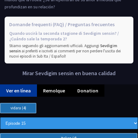
profundizan en su relación?
Domande frequenti (FAQ) / Preguntas frecuentes
Quando uscirà la seconda stagione di Sevdigim sensin? /
¿Cuándo sale la temporada 2?
Stiamo seguendo gli aggiornamenti ufficiali. Aggiungi
Sevdigim
sensin
ai preferiti e iscriviti ai commenti per non perdere l'uscita dei
nuovi episodi in Sub Ita / Español!
Mirar Sevdigim sensin en buena calidad
Ver en línea
Remolque
Donation
vidara (4)