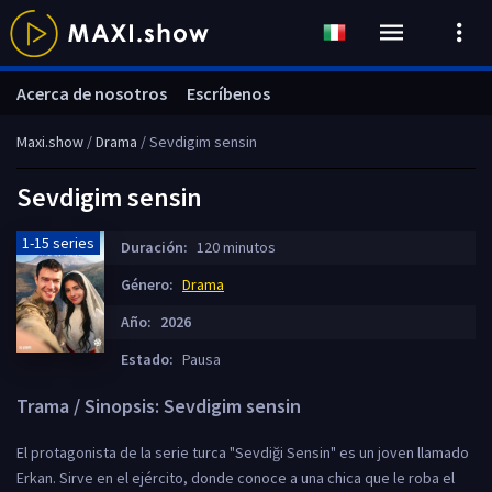
Acerca de nosotros
Escríbenos
Maxi.show
/
Drama
/ Sevdigim sensin
Sevdigim sensin
1-15 series
Duración:
120 minutos
Género:
Drama
Año:
2026
Estado:
Pausa
Trama / Sinopsis: Sevdigim sensin
El protagonista de la serie turca "Sevdiği Sensin" es un joven llamado
Erkan. Sirve en el ejército, donde conoce a una chica que le roba el