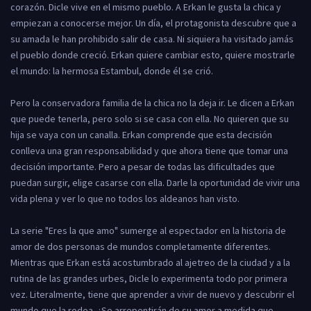
corazón. Dicle vive en el mismo pueblo. A Erkan le gusta la chica y
empiezan a conocerse mejor. Un día, el protagonista descubre que a
su amada le han prohibido salir de casa. Ni siquiera ha visitado jamás
el pueblo donde creció. Erkan quiere cambiar esto, quiere mostrarle
el mundo: la hermosa Estambul, donde él se crió.
Pero la conservadora familia de la chica no la deja ir. Le dicen a Erkan
que puede tenerla, pero solo si se casa con ella. No quieren que su
hija se vaya con un canalla. Erkan comprende que esta decisión
conlleva una gran responsabilidad y que ahora tiene que tomar una
decisión importante. Pero a pesar de todas las dificultades que
puedan surgir, elige casarse con ella. Darle la oportunidad de vivir una
vida plena y ver lo que no todos los aldeanos han visto.
La serie "Eres la que amo" sumerge al espectador en la historia de
amor de dos personas de mundos completamente diferentes.
Mientras que Erkan está acostumbrado al ajetreo de la ciudad y a la
rutina de las grandes urbes, Dicle lo experimenta todo por primera
vez. Literalmente, tiene que aprender a vivir de nuevo y descubrir el
mundo que la rodea. ¿Se arrepentirán de su amor a medida que