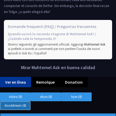
conquistar el corazón de Defne. Sin embargo, la decisión final recae
en Tolga: ¿a quién elegirá ella?
Domande frequenti (FAQ) / Preguntas frecuentes
Quando uscirà la seconda stagione di Muhtemel Ask? /
¿Cuándo sale la temporada 2?
Stiamo seguendo gli aggiornamenti ufficiali. Aggiungi
Muhtemel Ask
ai preferiti e iscriviti ai commenti per non perdere l'uscita dei nuovi
episodi in Sub Ita / Español!
Mirar Muhtemel Ask en buena calidad
Ver en línea
Remolque
Donation
vidara (8)
abyss (8)
byse (8)
doodstream (8)