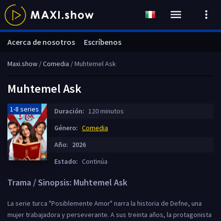
Acerca de nosotros
Escríbenos
Maxi.show
/
Comedia
/ Muhtemel Ask
Muhtemel Ask
1-8 series
Duración:
120 minutos
Género:
Comedia
Año:
2026
Estado:
Continúa
Trama / Sinopsis: Muhtemel Ask
La serie turca "Posiblemente Amor" narra la historia de Defne, una
mujer trabajadora y perseverante. A sus treinta años, la protagonista