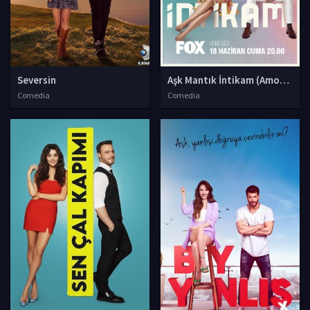
Seversin
Aşk Mantık İntikam (Amor lógi
Comedia
Comedia