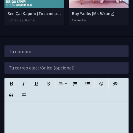
Sen Çal Kapımı (Toca mi puerta)
Bay Yanlış (Mr. Wrong)
Comedia / Drama
Comedia
Negrita
Itálica
Subrayado
Tachado
Alinear
Lista ordenada
Lista desordenada
Emoticones
Insert hidde
Insert Quote
Insert spoiler