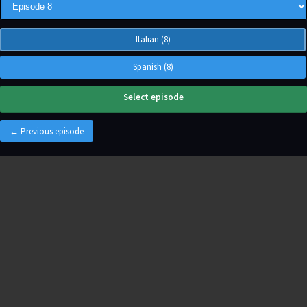
Italian (8)
Spanish (8)
Select episode
← Previous episode