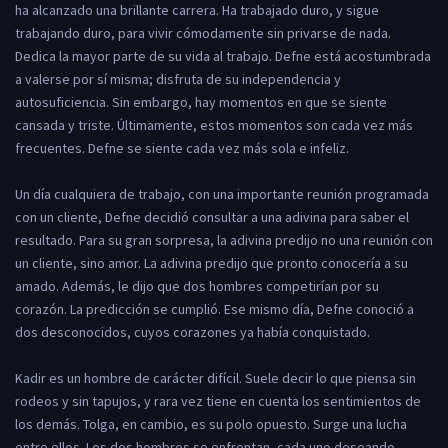
ha alcanzado una brillante carrera. Ha trabajado duro, y sigue
trabajando duro, para vivir cómodamente sin privarse de nada.
Dedica la mayor parte de su vida al trabajo. Defne está acostumbrada
a valerse por sí misma; disfruta de su independencia y
autosuficiencia. Sin embargo, hay momentos en que se siente
cansada y triste. Últimamente, estos momentos son cada vez más
frecuentes. Defne se siente cada vez más sola e infeliz.
Un día cualquiera de trabajo, con una importante reunión programada
con un cliente, Defne decidió consultar a una adivina para saber el
resultado. Para su gran sorpresa, la adivina predijo no una reunión con
un cliente, sino amor. La adivina predijo que pronto conocería a su
amado. Además, le dijo que dos hombres competirían por su
corazón. La predicción se cumplió. Ese mismo día, Defne conoció a
dos desconocidos, cuyos corazones ya había conquistado.
Kadir es un hombre de carácter difícil. Suele decir lo que piensa sin
rodeos y sin tapujos, y rara vez tiene en cuenta los sentimientos de
los demás. Tolga, en cambio, es su polo opuesto. Surge una lucha
entre ellos. Los dos hombres se enfrentan, cada uno deseando