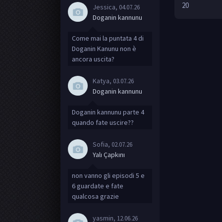
20
Jessica
, 04.07.26
Doganin kannunu
Come mai la puntata 4 di
Doganin Kanunu non è
ancora uscita?
Katya
, 03.07.26
Doganin kannunu
Doganin kannunu parte 4
quando fate uscire??
Sofia
, 02.07.26
Yalı Çapkını
non vanno gli episodi 5 e
6 guardate e fate
qualcosa grazie
yasmin
, 12.06.26