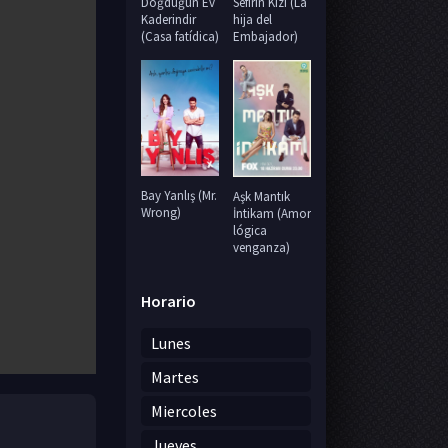
Sefirin Kizi (La
Doğduğun Ev
hija del
Kaderindir
Embajador)
(Casa fatídica)
Bay Yanlış (Mr.
Aşk Mantık
Wrong)
İntikam (Amor
lógica
venganza)
Horario
Lunes
Martes
Miercoles
Jueves