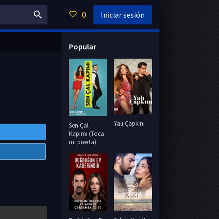
0
Iniciar sesión
Popular
Yalı Çapkını
Sen Çal
Kapımı (Toca
mi puerta)