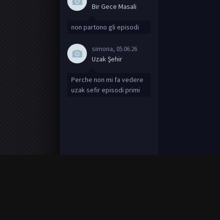
Bir Gece Masali
non partono gli episodi
simona
, 05.06.26
Uzak Şehir
Perche non mi fa vedere
uzak sefir episodi primi
Todas las series se presentan solo con fine
2019 © MAXI.show