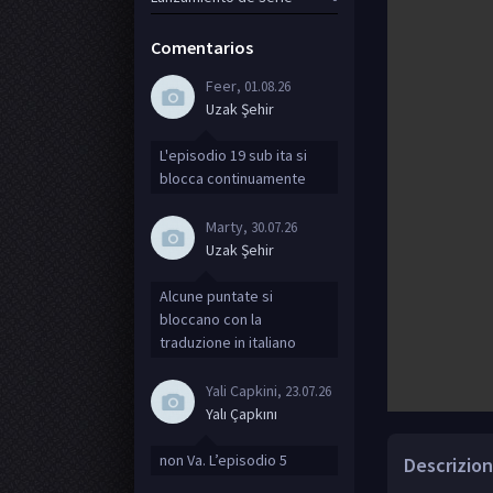
Comentarios
Feer
, 01.08.26
Uzak Şehir
L'episodio 19 sub ita si
blocca continuamente
Marty
, 30.07.26
Uzak Şehir
Alcune puntate si
bloccano con la
traduzione in italiano
Yali Capkini
, 23.07.26
Yalı Çapkını
non Va. L’episodio 5
Descrizion