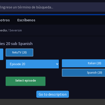
sotros
Escríbenos
edia
/ Seversin
ies 20 sub Spanish
NetuTV (20)
Italian (20)
Spanish (20)
Select episode
Go to description