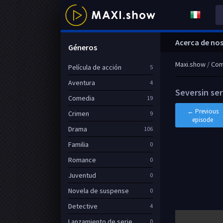
Acerca de no
Géneros
Maxi.show
/
Com
Película de acción
5
Aventura
4
Seversin ser
Comedia
19
← Previous
Crimen
9
episode
Drama
106
Familia
0
Romance
0
Juventud
0
Novela de suspense
0
Detective
4
Lanzamiento de serie
0