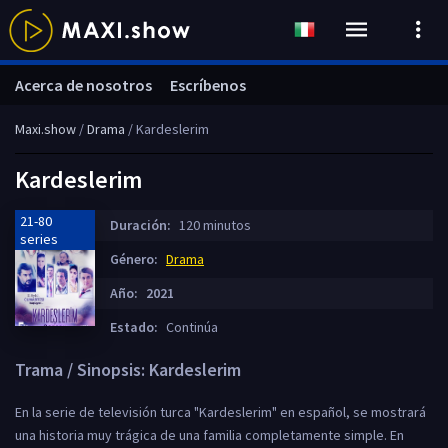
Acerca de nosotros
Escríbenos
Maxi.show
/
Drama
/ Kardeslerim
Kardeslerim
21-80
Duración:
120 minutos
series
Género:
Drama
Año:
2021
Estado:
Continúa
Trama / Sinopsis: Kardeslerim
En la serie de televisión turca "Kardeslerim" en español, se mostrará
una historia muy trágica de una familia completamente simple. En