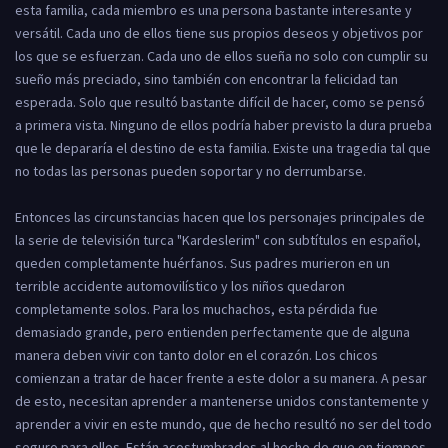
esta familia, cada miembro es una persona bastante interesante y
versátil. Cada uno de ellos tiene sus propios deseos y objetivos por
los que se esfuerzan. Cada uno de ellos sueña no solo con cumplir su
sueño más preciado, sino también con encontrar la felicidad tan
esperada. Solo que resultó bastante difícil de hacer, como se pensó
a primera vista. Ninguno de ellos podría haber previsto la dura prueba
que le depararía el destino de esta familia. Existe una tragedia tal que
no todas las personas pueden soportar y no derrumbarse.
Entonces las circunstancias hacen que los personajes principales de
la serie de televisión turca "Kardeslerim" con subtítulos en español,
queden completamente huérfanos. Sus padres murieron en un
terrible accidente automovilístico y los niños quedaron
completamente solos. Para los muchachos, esta pérdida fue
demasiado grande, pero entienden perfectamente que de alguna
manera deben vivir con tanto dolor en el corazón. Los chicos
comienzan a tratar de hacer frente a este dolor a su manera. A pesar
de esto, necesitan aprender a mantenerse unidos constantemente y
aprender a vivir en este mundo, que de hecho resultó no ser del todo
seguro para ellos. Están acostumbrados al hecho de que en tiempos