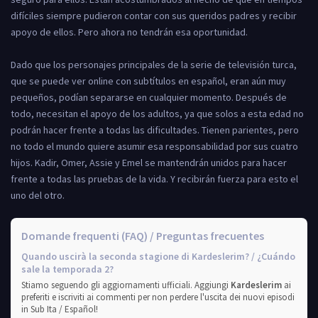
difíciles siempre pudieron contar con sus queridos padres y recibir
apoyo de ellos. Pero ahora no tendrán esa oportunidad.
Dado que los personajes principales de la serie de televisión turca,
que se puede ver online con subtítulos en español, eran aún muy
pequeños, podían separarse en cualquier momento. Después de
todo, necesitan el apoyo de los adultos, ya que solos a esta edad no
podrán hacer frente a todas las dificultades. Tienen parientes, pero
no todo el mundo quiere asumir esa responsabilidad por sus cuatro
hijos. Kadir, Omer, Assie y Emel se mantendrán unidos para hacer
frente a todas las pruebas de la vida. Y recibirán fuerza para esto el
uno del otro.
Domande frequenti (FAQ) / Preguntas frecuentes
Quando uscirà la seconda stagione di Kardeslerim? / ¿Cuándo
sale la temporada 2?
Stiamo seguendo gli aggiornamenti ufficiali. Aggiungi
Kardeslerim
ai
preferiti e iscriviti ai commenti per non perdere l'uscita dei nuovi episodi
in Sub Ita / Español!