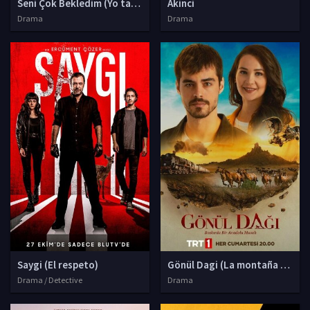
Seni Çok Bekledim (Yo también te esperé)
Akinci
Drama
Drama
Saygi (El respeto)
Gönül Dagi (La montaña de co
Drama / Detective
Drama