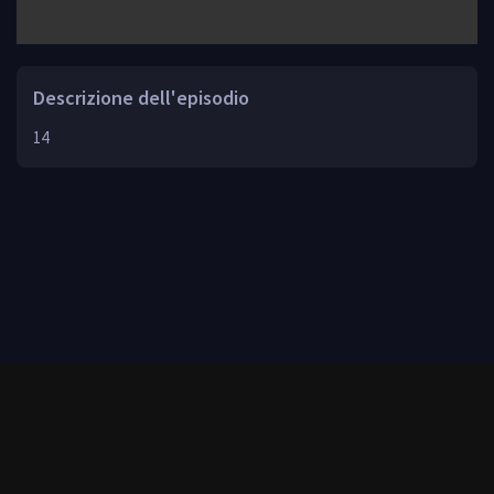
Descrizione dell'episodio
14
Todas las series se presentan solo con fines informativos.
Después de conocido comprar licencias!