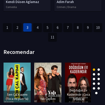
Kendi Düsen Aglamaz
Adim Farah
Comedia
Crimen / Drama
1
2
3
4
5
6
7
8
9
10
11
Recomendar
Doğduğun Ev
Sefi
Sen Çal Kapımı
Kaderindir (Casa
(Toca mi puerta)
Yalı Çapkını
fatídica)
Em