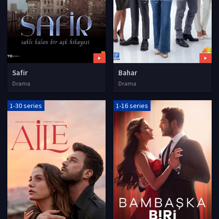
Safir
Bahar
Drama
Drama
1-30 series
1-16 series