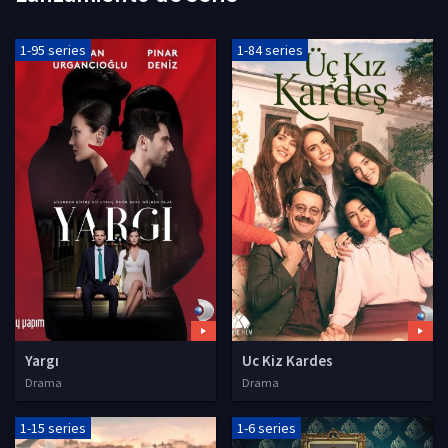
1-95 series
1-84 series
Yargı
Uc Kiz Kardes
Drama
Drama
1-15 series
1-6 series