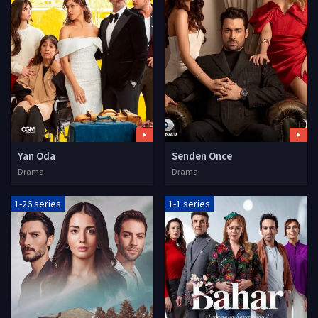
Yan Oda
Senden Once
Drama
Drama
1-26 series
1-1 series