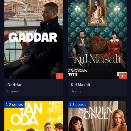
Gaddar
Kul Masali
Drama
Drama
1-2 series
1-3 series