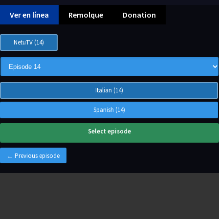
Ver en línea
Remolque
Donation
NetuTV (14)
Italian (14)
Spanish (14)
Select episode
← Previous episode