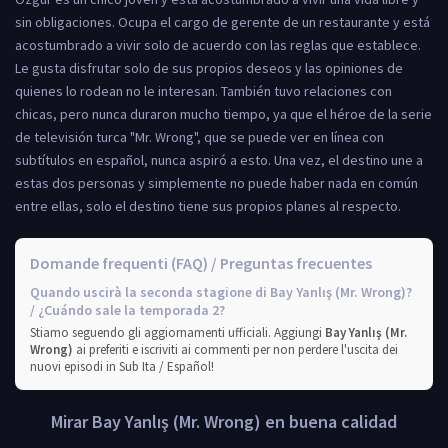
sin obligaciones. Ocupa el cargo de gerente de un restaurante y está
acostumbrado a vivir solo de acuerdo con las reglas que establece.
Le gusta disfrutar solo de sus propios deseos y las opiniones de
quienes lo rodean no le interesan. También tuvo relaciones con
chicas, pero nunca duraron mucho tiempo, ya que el héroe de la serie
de televisión turca "Mr. Wrong", que se puede ver en línea con
subtítulos en español, nunca aspiró a esto. Una vez, el destino une a
estas dos personas y simplemente no puede haber nada en común
entre ellas, solo el destino tiene sus propios planes al respecto.
Domande frequenti (FAQ) / Preguntas frecuentes
Quando uscirà la seconda stagione di Bay Yanlış (Mr. Wrong)?
/ ¿Cuándo sale la temporada 2?
Stiamo seguendo gli aggiornamenti ufficiali. Aggiungi
Bay Yanlış (Mr.
Wrong)
ai preferiti e iscriviti ai commenti per non perdere l'uscita dei
nuovi episodi in Sub Ita / Español!
Mirar Bay Yanlış (Mr. Wrong) en buena calidad