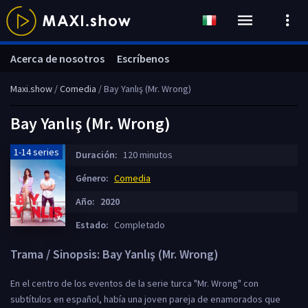
Acerca de nosotros
Escríbenos
Maxi.show
/
Comedia
/ Bay Yanlış (Mr. Wrong)
Bay Yanlış (Mr. Wrong)
1-14 series
Duración:
120 minutos
Género:
Comedia
Año:
2020
Estado:
Completado
Trama / Sinopsis: Bay Yanlış (Mr. Wrong)
En el centro de los eventos de la serie turca "Mr. Wrong" con
subtítulos en español, había una joven pareja de enamorados que