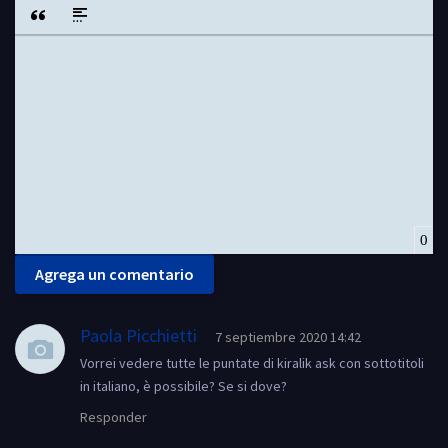
Negrita
Itálica
Subrayado
Tachado
Alinear
Lista ordenada
Lista desordenada
Emoticones
Insert hidde
Insert Quote
Insert spoiler
0
Agrega un comentario
Paola Picchietti
7 septiembre 2020 14:42
Vorrei vedere tutte le puntate di kiralik ask con sottotitoli
in italiano, è possibile? Se si dove?
Responder