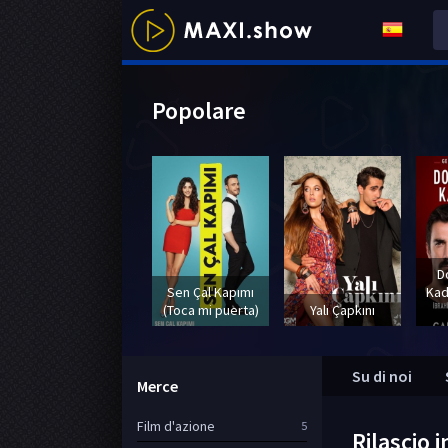
Popolare
D
Sen Çal Kapımı
Kad
(Toca mi puerta)
Yalı Çapkını
Su di noi
Merce
Film d'azione
5
Rilascio i