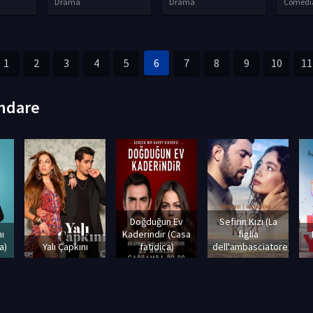
Drama
Drama
Comedi
1
2
3
4
5
6
7
8
9
10
11
ndare
Doğduğun Ev
Sefirin Kızı (La
ı
Kaderindir (Casa
figlia
a)
Yalı Çapkını
fatidica)
dell'ambasciatore)