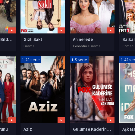
Gelsin Hayat Bildiği Gibi
Gizli Sakl
Ah nerede
Balkan
Drama
Comedia / Drama
Comedi
1-28 serie
1-5 serie
1-42 se
yunu
Aziz
Gulumse Kaderine (Sorridi al tuo destino)