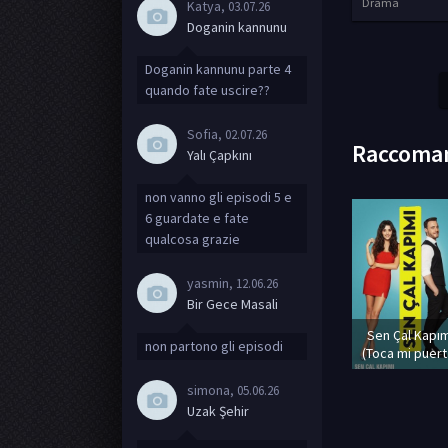
Drama
Katya
, 03.07.26
Doganin kannunu
Doganin kannunu parte 4
quando fate uscire??
Sofia
, 02.07.26
Raccoma
Yalı Çapkını
non vanno gli episodi 5 e
6 guardate e fate
qualcosa grazie
yasmin
, 12.06.26
Bir Gece Masali
Sen Çal Kapım
non partono gli episodi
(Toca mi puert
simona
, 05.06.26
Uzak Şehir