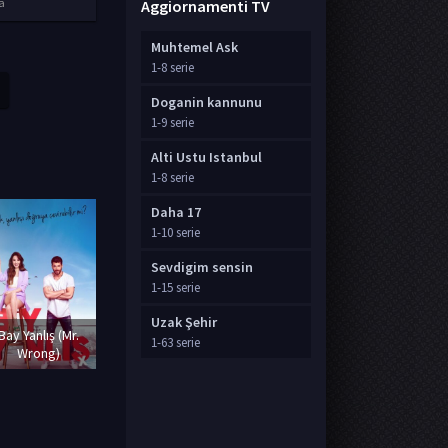
a
Aggiornamenti TV
Muhtemel Ask
1-8 serie
Doganin kannunu
1-9 serie
Alti Ustu Istanbul
1-8 serie
Daha 17
1-10 serie
Sevdigim sensin
1-15 serie
Aşk Mantık
Uzak Şehir
Bay Yanlış (Mr.
İntikam (Amore
1-63 serie
Wrong)
Logica Vendetta)
Yargı
Adim Fa