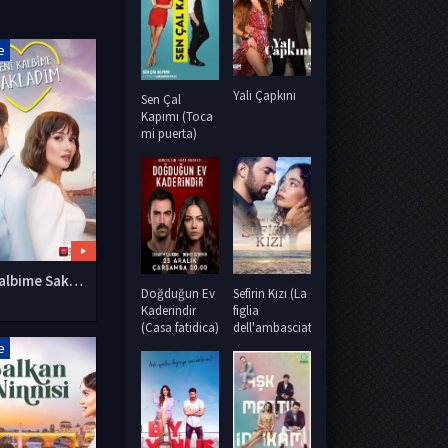
e
Yalı Çapkını
Sen Çal
Kapımı (Toca
mi puerta)
Seni Kalbime Sakladım
Sefirin Kızı (La
Doğduğun Ev
figlia
Kaderindir
dell'ambasciatore)
(Casa fatidica)
e