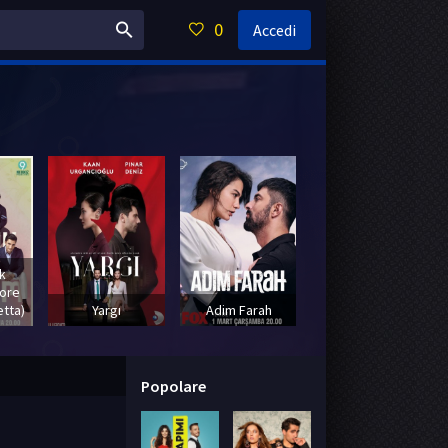
0
Accedi
k
more
tta)
Yargı
Adim Farah
Uc Kiz Kardes
Popolare