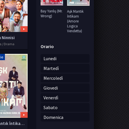
Bay Yanlış (Mr.
Aşk Mantık
Wrong)
İntikam
(Amore
Logica
Vendetta)
 Ninnisi
a / Drama
Orario
rie
Lunedi
Martedì
Mercoledì
Giovedi
Venerdì
Sabato
Domenica
Aşk Mantık İntikam (Amore Logica Vendetta)