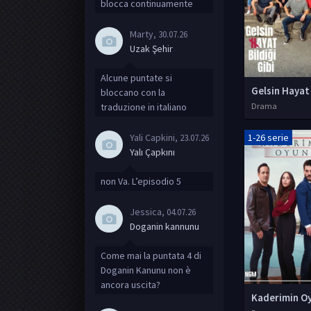
blocca continuamente
Marty
, 30.07.26
Uzak Şehir
Alcune puntate si
bloccano con la
traduzione in italiano
Drama
Yali Capkini
1-26 serie
, 23.07.26
Yalı Çapkını
non Va. L’episodio 5
Jessica
, 04.07.26
Doganin kannunu
Come mai la puntata 4 di
Doganin Kanunu non è
ancora uscita?
Kaderimin O