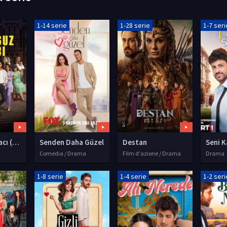
1-14 serie
1-28 serie
1-7 seri
Kusursuz Kiracı (L'inquilino perfetto)
Senden Daha Güzel
Destan
Comedia / Drama
Film d'azione / Drama
Drama
1-8 serie
1-4 serie
1-2 seri