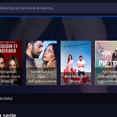
oğduğun Ev
Sefirin Kızı (La
Aşk Mantı
erindir (Casa
figlia
Bay Yanlış (Mr.
İntikam (A
fatidica)
dell'ambasciatore)
Wrong)
Logica Vende
Scrivici
n serie