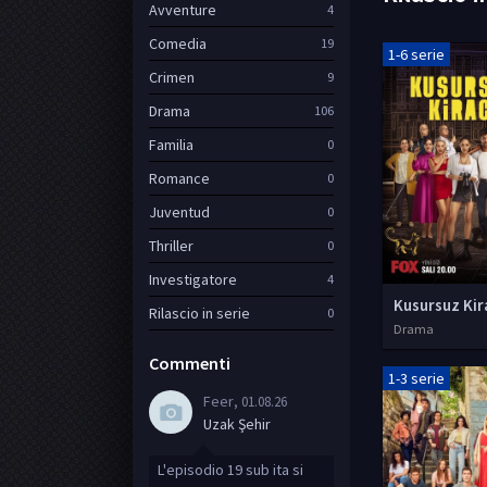
Avventure
4
Comedia
19
1-6 serie
Crimen
9
Drama
106
Familia
0
Romance
0
Juventud
0
Thriller
0
Investigatore
4
Rilascio in serie
0
Drama
Commenti
1-3 serie
Feer
, 01.08.26
Uzak Şehir
L'episodio 19 sub ita si