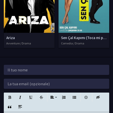
Ariza
Sen Çal Kapımı (Toca mi puerta
Avventure / Drama
Comedia / Drama
Grassetto
Corsivo
Sottolineato
Barrato
Allinea
Elenchi Numerati
Elenchi Puntati
Emoticon
Insert hidde