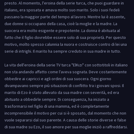
presto. Al momento, l'eroina della serie turca, che puoi guardare in
italiano, era sposata e amava molto suo marito. Solo i suoi fedeli
passano la maggior parte del tempo al lavoro. Mentre lui è assente,
due donne si occupano della casa, cioè la moglie e la madre. La
suocera era molto esigente e prepotente. La donna è abituata al
fatto che il figlio dovrebbe essere solo di sua proprietà. Per questo
motivo, molto spesso calunnia la nuora e costruisce contro di lei una
serie di intrighi. Il marito ha sempre creduto in sua madre in tutto.
La vita dell'eroina della serie TV turca "ElKızı" con sottotitoli in italiano
non sta andando affatto come l'aveva sognata. Deve costantemente
obbedire ai capricci e agli ordini di sua suocera. Ogni giorno
divampavano sempre più situazioni di conflitto tra i giovani sposi. Il
marito di Ezo è stato allevato da sua madre con severità, ed era
abituato a obbedirle sempre. Di conseguenza, ha iniziato a
trasformarsi nel figlio di una mamma, ed è completamente
incomprensibile il motivo per cui si è sposato, dal momento che non
vuole separarsi dal suo parente. A causa delle storie diverse e false
di sua madre su Ezo, il suo amore per sua moglie iniziò a raffreddarsi.