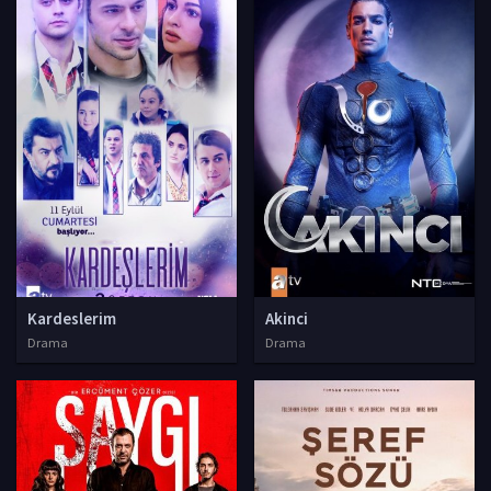
Kardeslerim
Akinci
Drama
Drama