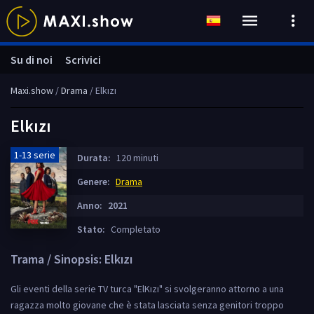
Su di noi
Scrivici
Maxi.show
/
Drama
/ Elkızı
Elkızı
1-13 serie
Durata:
120 minuti
Genere:
Drama
Anno:
2021
Stato:
Completato
Trama / Sinopsis: Elkızı
Gli eventi della serie TV turca "ElKızı" si svolgeranno attorno a una
ragazza molto giovane che è stata lasciata senza genitori troppo