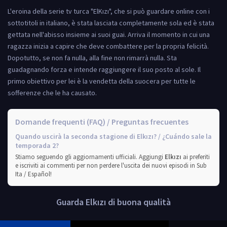
L'eroina della serie tv turca "ElKızı", che si può guardare online con i
sottotitoli in italiano, è stata lasciata completamente sola ed è stata
gettata nell'abisso insieme ai suoi guai. Arriva il momento in cui una
ragazza inizia a capire che deve combattere per la propria felicità.
Dopotutto, se non fa nulla, alla fine non rimarrà nulla. Sta
guadagnando forza e intende raggiungere il suo posto al sole. Il
primo obiettivo per lei è la vendetta della suocera per tutte le
sofferenze che le ha causato.
Domande frequenti (FAQ) / Preguntas frecuentes
Quando uscirà la seconda stagione di Elkızı? / ¿Cuándo sale la
temporada 2?
Stiamo seguendo gli aggiornamenti ufficiali. Aggiungi
Elkızı
ai preferiti
e iscriviti ai commenti per non perdere l'uscita dei nuovi episodi in Sub
Ita / Español!
Guarda Elkızı di buona qualità