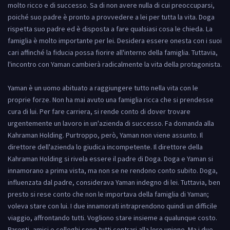
molto ricco e di successo. Sa di non avere nulla di cui preoccuparsi,
poiché suo padre è pronto a provvedere a lei per tutta la vita. Doga
rispetta suo padre ed è disposta a fare qualsiasi cosa le chieda. La
famiglia è molto importante per lei. Desidera essere onesta con i suoi
cari affinché la fiducia possa fiorire all'interno della famiglia. Tuttavia,
l'incontro con Yaman cambierà radicalmente la vita della protagonista.
Yaman è un uomo abituato a raggiungere tutto nella vita con le
proprie forze. Non ha mai avuto una famiglia ricca che si prendesse
cura di lui. Per fare carriera, si rende conto di dover trovare
urgentemente un lavoro in un'azienda di successo. Fa domanda alla
Kahraman Holding. Purtroppo, però, Yaman non viene assunto. Il
direttore dell'azienda lo giudica incompetente. Il direttore della
Kahraman Holding si rivela essere il padre di Doga. Doga e Yaman si
innamorano a prima vista, ma non se ne rendono conto subito. Doga,
influenzata dal padre, considerava Yaman indegno di lei. Tuttavia, ben
presto si rese conto che non le importava della famiglia di Yaman;
voleva stare con lui. I due innamorati intraprendono quindi un difficile
viaggio, affrontando tutti. Vogliono stare insieme a qualunque costo.
Parenti, amici e colleghi sono tutti contrari alla loro unione. Ma i due