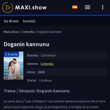
Su di noi
Scrivici
Maxi.show
/
Comedia
/ Doganin kannunu
Doganin kannunu
1-9 serie
Durata:
120 minuti
Genere:
Comedia
Anno:
2026
Stato:
Continua
Trama / Sinopsis: Doganin kannunu
La serie turca "Law of Nature" racconta le numerose prove che il vero
amore può superare. Doga, la protagonista, è la figlia di un uomo