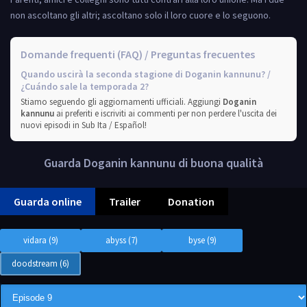
non ascoltano gli altri; ascoltano solo il loro cuore e lo seguono.
Domande frequenti (FAQ) / Preguntas frecuentes
Quando uscirà la seconda stagione di Doganin kannunu? /
¿Cuándo sale la temporada 2?
Stiamo seguendo gli aggiornamenti ufficiali. Aggiungi
Doganin
kannunu
ai preferiti e iscriviti ai commenti per non perdere l'uscita dei
nuovi episodi in Sub Ita / Español!
Guarda Doganin kannunu di buona qualità
Guarda online
Trailer
Donation
vidara (9)
abyss (7)
byse (9)
doodstream (6)