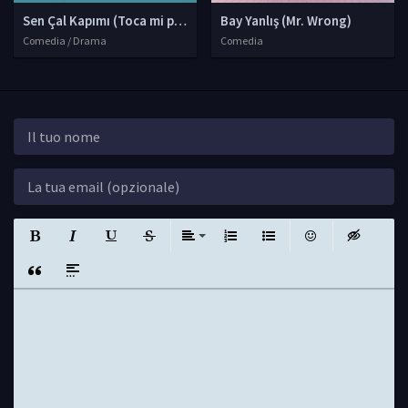
Sen Çal Kapımı (Toca mi puerta)
Bay Yanlış (Mr. Wrong)
Comedia / Drama
Comedia
Grassetto
Corsivo
Sottolineato
Barrato
Allinea
Elenchi Numerati
Elenchi Puntati
Emoticon
Insert hidde
Insert Quote
Insert spoiler