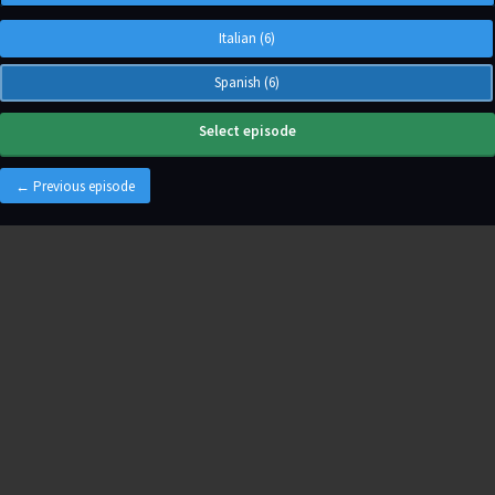
Italian (6)
Spanish (6)
Select episode
← Previous episode